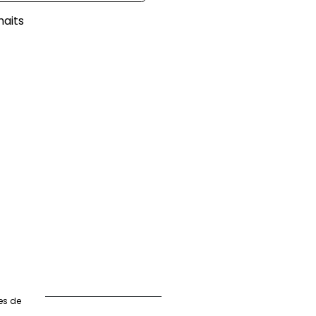
haits
es de