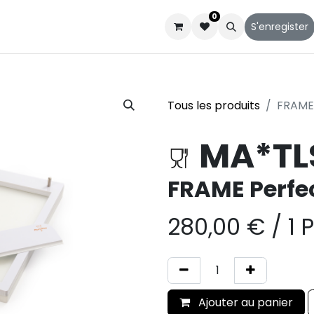
0
Catalogues
Service client
Qui sommes-nous
S'enregister
Tous les produits
FRAME 
MA*TL
FRAME Perfec
280,00
€
/
1 
Ajouter au panier