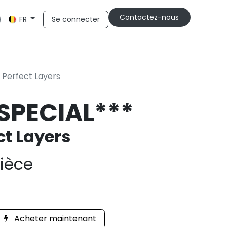
Cont​​actez-nous
Se connecter
FR
Perfect Layers
SPECIAL***
t Layers
Pièce
Acheter maintenant