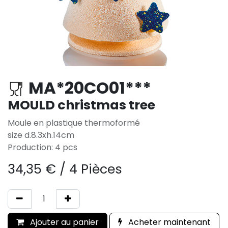
MA*20CO01***
MOULD christmas tree
Moule en plastique thermoformé
size d.8.3xh.14cm
Production: 4 pcs
34,35
€
/
4 Pièces
Ajouter au panier
Acheter maintenant