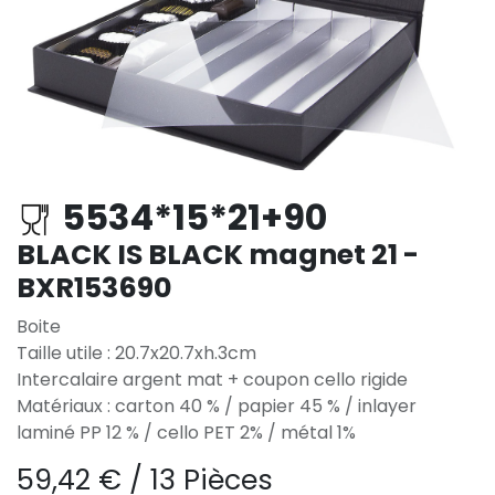
5534*15*21+90
BLACK IS BLACK magnet 21 -
BXR153690
Boite
Taille utile : 20.7x20.7xh.3cm
Intercalaire argent mat + coupon cello rigide
Matériaux : carton 40 % / papier 45 % / inlayer
laminé PP 12 % / cello PET 2% / métal 1%
59,42
€
/
13 Pièces