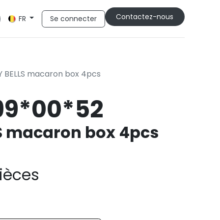
Cont​​actez-nous
Se connecter
FR
Y BELLS macaron box 4pcs
99*00*52
S macaron box 4pcs
Pièces