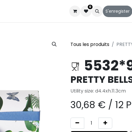
0
Catalogues
Service client
Qui sommes-nous
S'enregister
Tous les produits
PRETT
5532*
PRETTY BELL
Utility size: d4.4xh.11.3cm
30,68
€
/
12 