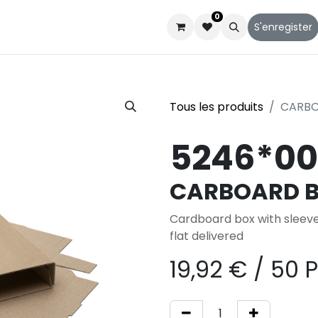
0
Catalogues
Service client
Qui sommes-nous
S'enregister
Tous les produits
CARBOA
5246*00
CARBOARD BO
Cardboard box with sleeve
flat delivered
19,92
€
/
50 P