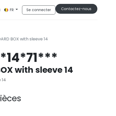
Cont​​actez-nous
Se connecter
FR
RD BOX with sleeve 14
*14*71***
X with sleeve 14
 14
ièces