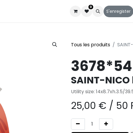
0
Catalogues
Service client
Qui sommes-nous
S'enregister
Tous les produits
SAINT
3678*54
SAINT-NICO 
Utility size: 14x8.7xh.3.5/3
25,00
€
/
50 