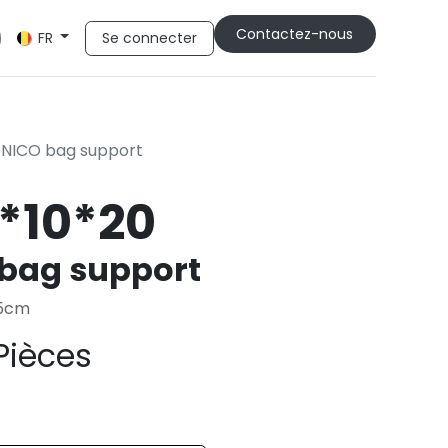
Cont​​actez-nous
Se connecter
FR
-NICO bag support
*10*20
bag support
9.5cm
Pièces