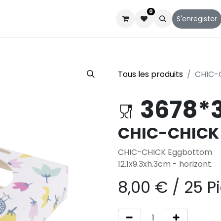
0
Catalogues
Service client
Qui sommes-nous
S'enregister
Tous les produits
CHIC-
3678*
CHIC-CHICK
CHIC-CHICK Eggbottom
12.1x9.3xh.3cm - horizont.
8,00
€
/
25 P