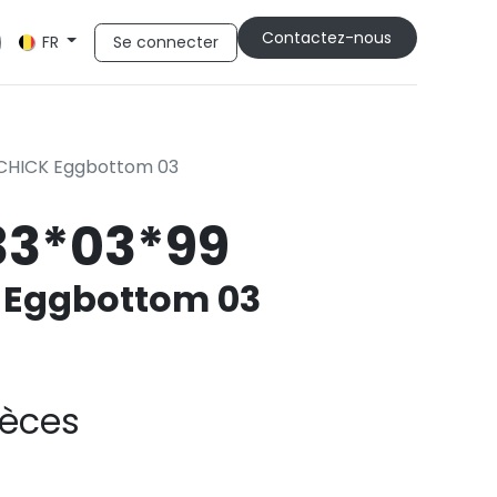
Cont​​actez-nous
Se connecter
FR
CHICK Eggbottom 03
33*03*99
 Eggbottom 03
ièces