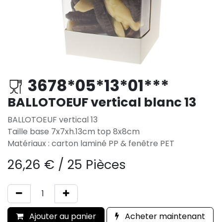
3678*05*13*01***
BALLOTOEUF vertical blanc 13
BALLOTOEUF vertical 13
Taille base 7x7xh.13cm top 8x8cm
Matériaux : carton laminé PP & fenêtre PET
26,26
€
/
25 Pièces
Ajouter au panier
Acheter maintenant