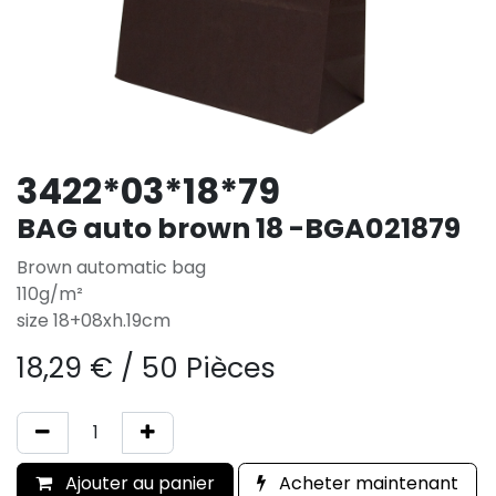
3422*03*18*79
BAG auto brown 18 -BGA021879
Brown automatic bag
110g/m²
size 18+08xh.19cm
18,29
€
/
50 Pièces
Ajouter au panier
Acheter maintenant