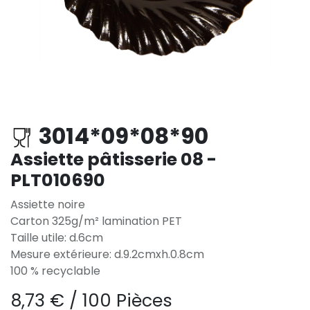
3014*09*08*90
Assiette pâtisserie 08 -
PLT010690
Assiette noire
Carton 325g/m² lamination PET
Taille utile: d.6cm
Mesure extérieure: d.9.2cmxh.0.8cm
100 % recyclable
8,73
€
/
100 Pièces