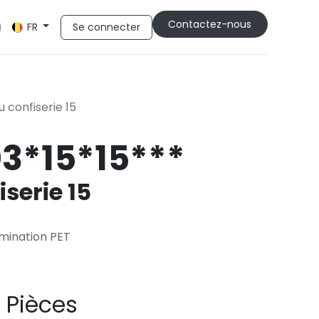
Cont​​actez-nous
Se connecter
FR
u confiserie 15
3*15*15***
serie 15
mination PET
 Pièces