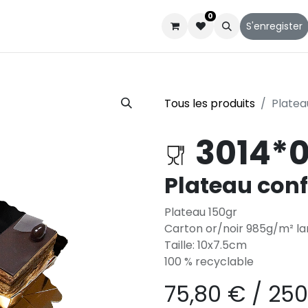
0
Catalogues
Service client
Qui sommes-nous
S'enregister
Tous les produits
Platea
3014*0
Plateau confi
Plateau 150gr
Carton or/noir 985g/m² la
Taille: 10x7.5cm
100 % recyclable
75,80
€
/
250