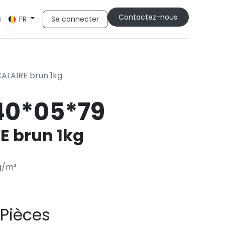
Cont​​actez-nous
Se connecter
FR
ALAIRE brun 1kg
40*05*79
E brun 1kg
g/m²
 Pièces