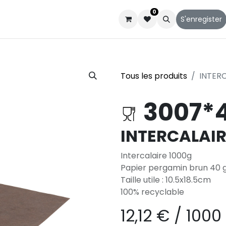
0
Catalogues
Service client
Qui sommes-nous
S'enregister
Tous les produits
INTERC
3007*
INTERCALAIR
Intercalaire 1000g
Papier pergamin brun 40 
Taille utile : 10.5x18.5cm
100% recyclable
12,12
€
/
1000