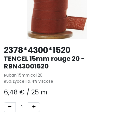
2378*4300*1520
TENCEL 15mm rouge 20 -
RBN43001520
Ruban 15mm col 20
95% Lyocell & 4% viscose
6,48
€
/
25 m