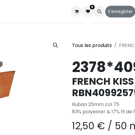
0
Catalogues
Service client
Qui sommes-nous
S'enregister
Tous les produits
FRENC
2378*40
FRENCH KISS
RBN4099257
Ruban 25mm col 75
83% polyester & 17% fil de 
12,50
€
/
50 