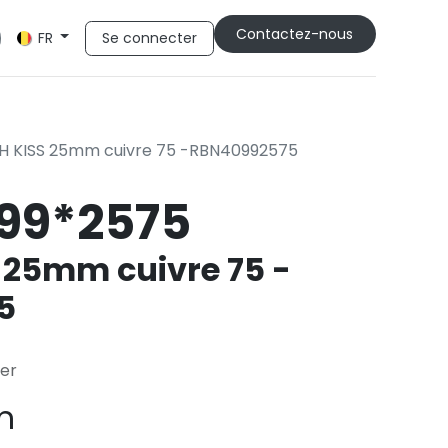
Cont​​actez-nous
Se connecter
FR
H KISS 25mm cuivre 75 -RBN40992575
99*2575
 25mm cuivre 75 -
5
fer
m