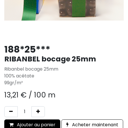
188*25***
RIBANBEL bocage 25mm
Ribanbel bocage 25mm
100% acétate
99gr/m²
13,21
€
/
100 m
Ajouter au panier
Acheter maintenant