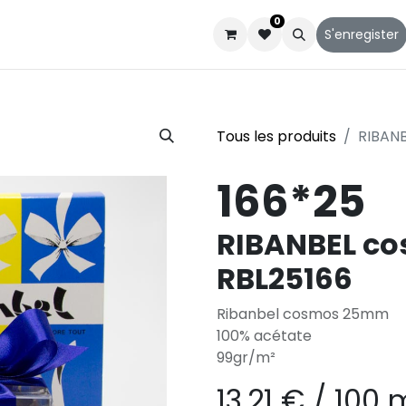
0
Catalogues
Service client
Qui sommes-nous
S'enregister
Tous les produits
RIBAN
166*25
RIBANBEL c
RBL25166
Ribanbel cosmos 25mm
100% acétate
99gr/m²
13,21
€
/
100 