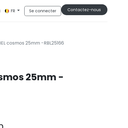
Cont​​actez-nous
Se connecter
FR
BEL cosmos 25mm -RBL25166
osmos 25mm -
m