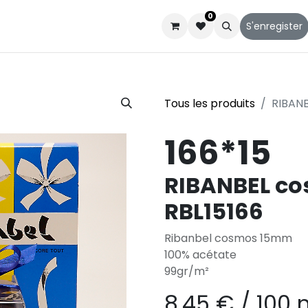
0
Catalogues
Service client
Qui sommes-nous
S'enregister
Tous les produits
RIBAN
166*15
RIBANBEL c
RBL15166
Ribanbel cosmos 15mm
100% acétate
99gr/m²
8,45
€
/
100 