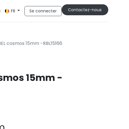
Cont​​actez-nous
Se connecter
FR
BEL cosmos 15mm -RBL15166
osmos 15mm -
m