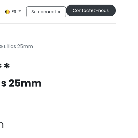
Cont​​actez-nous
Se connecter
FR
EL lilas 25mm
**
las 25mm
m