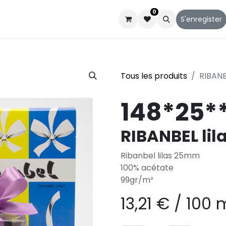
0
Catalogues
Service client
Qui sommes-nous
S'enregister
Tous les produits
RIBANB
148*25*
RIBANBEL li
Ribanbel lilas 25mm
100% acétate
99gr/m²
13,21
€
/
100 