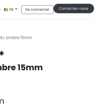
Cont​​actez-nous
Se connecter
FR
BEL ambre 15mm
*
mbre 15mm
m