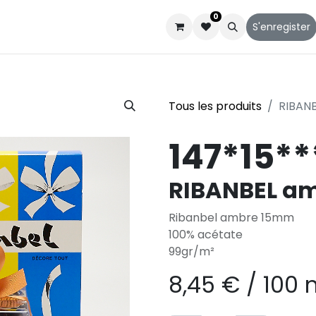
0
Catalogues
Service client
Qui sommes-nous
S'enregister
Tous les produits
RIBAN
147*15**
RIBANBEL a
Ribanbel ambre 15mm
100% acétate
99gr/m²
8,45
€
/
100 