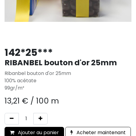
142*25***
RIBANBEL bouton d'or 25mm
Ribanbel bouton d'or 25mm
100% acétate
99gr/m²
13,21
€
/
100 m
Ajouter au panier
Acheter maintenant