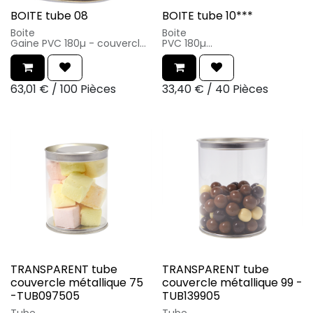
BOITE tube 08
BOITE tube 10***
Boite
Boite
Gaine PVC 180µ - couvercle
PVC 180µ
250µ
Taille utile : d.10xh.15cm
couvercle 250µ
Carton laminé PET or 750
Taille utile : d.10xh.8cm
gr/m² + OPP film
Carton laminé PET or 750
PVC est 100 % recyclable
63,01
€
/
100 Pièces
33,40
€
/
40 Pièces
gr/m² + OPP film
PVC est 100 % recyclable
TRANSPARENT tube
TRANSPARENT tube
couvercle métallique 75
couvercle métallique 99 -
-TUB097505
TUB139905