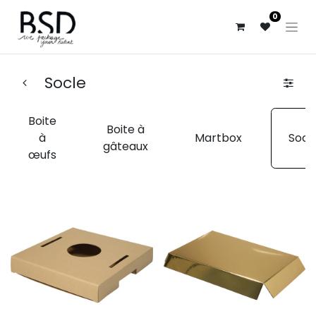
0
Socle
Boite
Boite à
à
Martbox
Socl
gâteaux
œufs