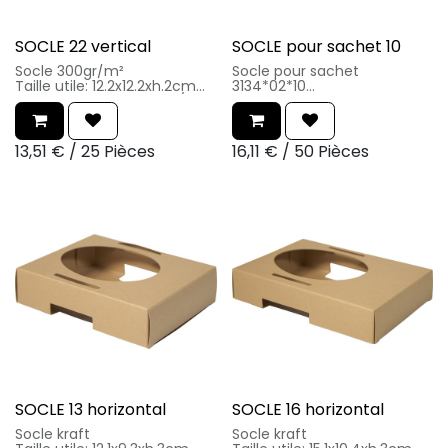
SOCLE 22 vertical
SOCLE pour sachet 10
Socle 300gr/m²
Socle pour sachet
Taille utile: 12.2x12.2xh.2cm
3134*02*10
Matériaux : 95% carton / 5%
Matériaux : carton laminé PP
lamination
13,51
€
/
25 Pièces
16,11
€
/
50 Pièces
SOCLE 13 horizontal
SOCLE 16 horizontal
Socle kraft
Socle kraft