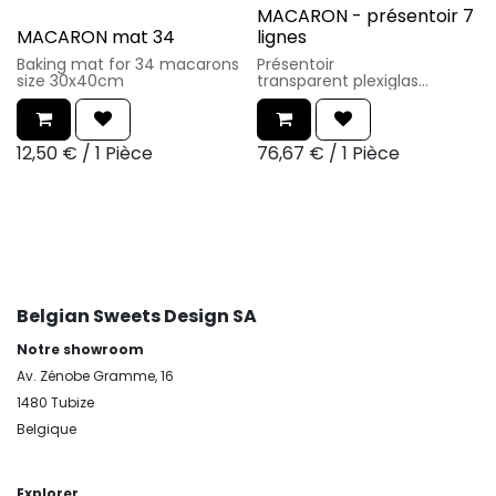
MACARON - présentoir 7
MACARON mat 34
lignes
Baking mat for 34 macarons
Présentoir
size 30x40cm
transparent plexiglas
Taille de l'article :
46x33xh.14.5cm
12,50
€
/
1 Pièce
76,67
€
/
1 Pièce
Belgian Sweets Design SA
Notre showroom
Av. Zénobe Gramme, 16
1480 Tubize
Belgique
Explorer