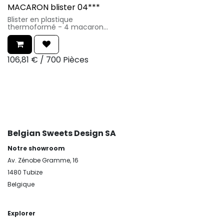
MACARON blister 04***
Blister en plastique
thermoformé - 4 macarons
340µ - 20% APET vierge &
80% PCR RPET et PET post
industriel
Taille de l'article :
106,81
€
/
700 Pièces
14.2x5.6xh.2.5cm
Belgian Sweets Design SA
Notre showroom
Av. Zénobe Gramme, 16
1480 Tubize
Belgique
Explorer