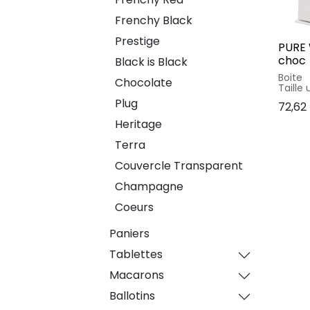
Frenchy Black
Prestige
PURE 
choc
Black is Black
Boite
Chocolate
Interca
Plug
72,62
coupon
Matéri
Heritage
papier 45 % /
OPP 12
Terra
métal 
Couvercle Transparent
Champagne
Coeurs
Paniers
Tablettes
Macarons
Ballotins