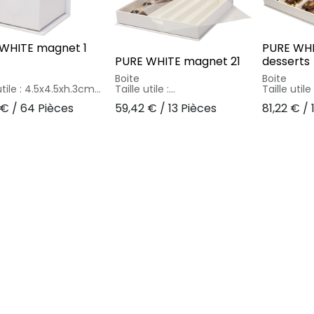
WHITE magnet 1
PURE WHI
PURE WHITE magnet 21
desserts
Boite
Boite
Taille utile : 4.5x4.5xh.3cm
Taille utile :
Taille util
laire blanc brillant +
20.7x20.7xh.3cm
Intercalair
€
/
64 Pièces
59,42
€
/
13 Pièces
81,22
€
/
 cello rigide
Intercalaire blanc brillant +
coupon cel
aux : carton 40 % /
coupon cello rigide
Matériaux 
 inlayer laminé
Matériaux : carton 40 % /
papier 45 % / inlayer
 % / cello PET 2% /
papier 45 % / inlayer laminé
OPP 12 % /
1%
OPP 12 % / cello PET 2% /
métal 1%
métal 1%