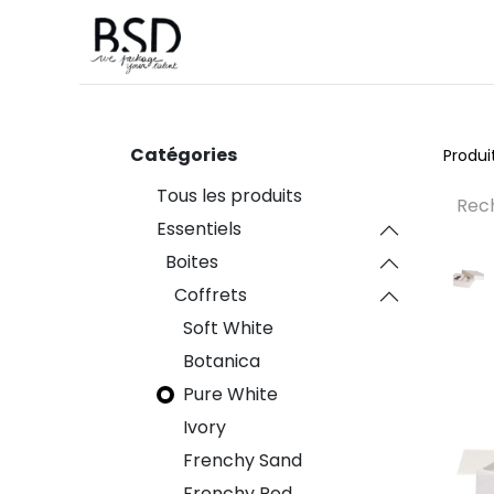
Accueil
Sur mesure
Boutique
Catégories
Produi
Tous les produits
Essentiels
Boites
Coffrets
Soft White
Botanica
Pure White
Ivory
Frenchy Sand
Frenchy Red