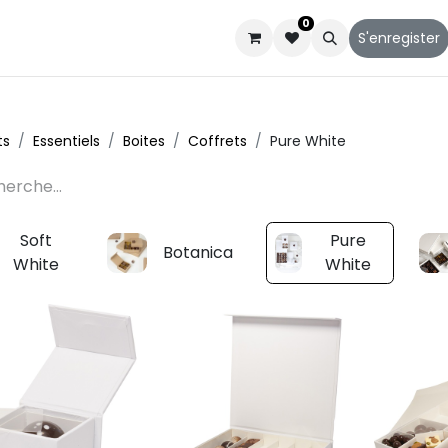
0
Catalogues
Service client
Qui sommes-nous
S'enregister
ts
Essentiels
Boites
Coffrets
Pure White
Soft
Pure
Botanica
White
White