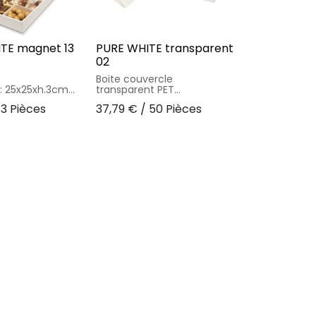
TE magnet 13
PURE WHITE transparent
02
Boite couvercle
e : 25x25xh.3cm
transparent PET
e blanc brillant +
Taille utile : 7.4x3.5xh.2.8cm
13 Pièces
37,79
€
/
50 Pièces
lo rigide
Intercalaire blanc brillant
: carton 40 % /
Matériaux : carton 30 % /
 laminé
papier 35 % / couvercle PET
 cello PET 2% /
25 % / inlayer laminé PP 10
%