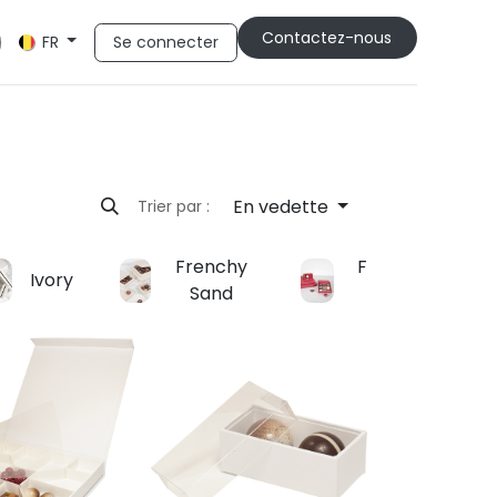
Cont​​actez-nous
Se connecter
FR
En vedette
Trier par :
Frenchy
Frenchy
Ivory
Sand
Red