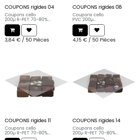
COUPONS rigides 04
COUPONS rigides 08
Coupons cello
Coupons cello
200µ R-PET 70-80%
PVC 200µ
Taille utile : 4.5x4.5cm
Taille utile : 6.9x6.9cm
100 % recyclable
100 % recyclable
3,84
€
/
50 Pièces
4,15
€
/
50 Pièces
COUPONS rigides 11
COUPONS rigides 14
Coupons cello
Coupons cello
200µ R-PET 70-80%
200µ R-PET 70-80%
Taille utile : 9.6x9.6cm
Taille utile : 14x14cm