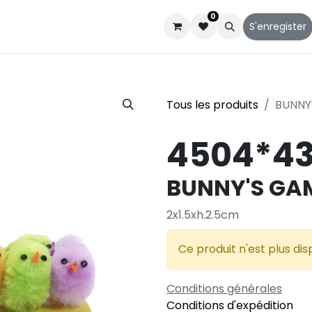
0
Catalogues
Service client
Qui sommes-nous
S'enregister
Tous les produits
BUNNY'
4504*43
BUNNY'S GAM
2x1.5xh.2.5cm
Ce produit n'est plus dis
Conditions générales
Conditions d'expédition