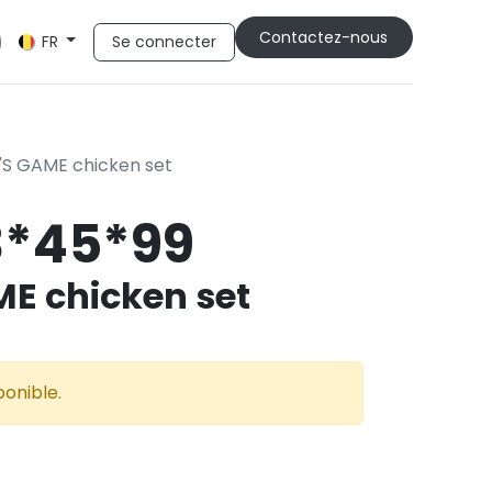
Cont​​actez-nous
Se connecter
FR
S GAME chicken set
*45*99
E chicken set
ponible.