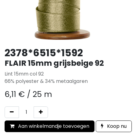
2378*6515*1592
FLAIR 15mm grijsbeige 92
Lint 15mm col 92
66% polyester & 34% metaalgaren
6,11
€
/
25 m
Aan winkelmandje toevoegen
Koop nu