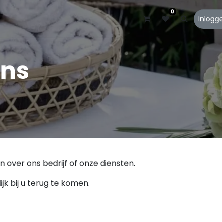
0
talogi
Klantendienst
Over ons
Inlogg
ons
over ons bedrijf of onze diensten.​
k bij u terug te komen.