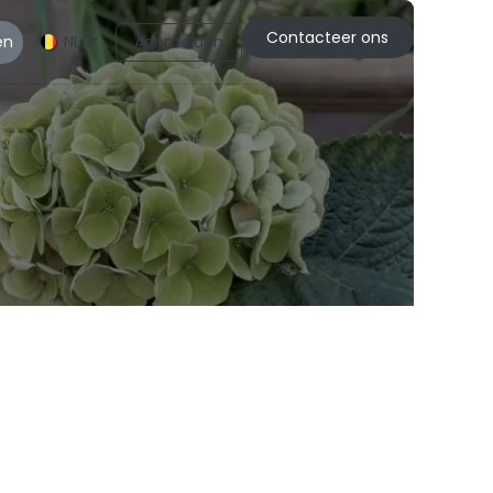
C
ontacteer ons
en
Aanmelden
NL