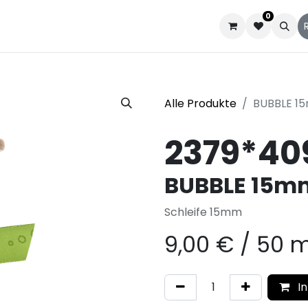
0
que
Kataloge
Kundenservice
Über uns
Alle Produkte
BUBBLE 1
2379*40
BUBBLE 15m
Schleife 15mm
9,00
€
/
50 
In