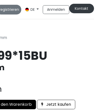
Kontakt
Registrieren
Anmelden
DE
5mm
99*15BU
m
m
 den Warenkorb
Jetzt kaufen